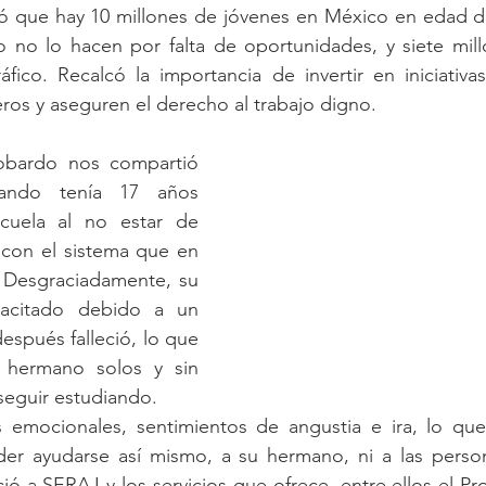
ó que hay 10 millones de jóvenes en México en edad de 
o no lo hacen por falta de oportunidades, y siete mill
ráfico. Recalcó la importancia de invertir en iniciativ
ros y aseguren el derecho al trabajo digno.
bardo nos compartió 
ando tenía 17 años 
cuela al no estar de 
on el sistema que en 
 Desgraciadamente, su 
acitado debido a un 
espués falleció, lo que 
hermano solos y sin 
seguir estudiando.
s emocionales, sentimientos de angustia e ira, lo qu
er ayudarse así mismo, a su hermano, ni a las person
 a SERAJ y los servicios que ofrece, entre ellos el P