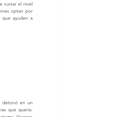
cursar el nivel 
ones optan por 
as que ayuden a 
e detonó en un 
as que quería. 
rograma Jóvenes 