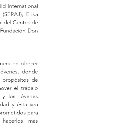
d International 
(SERAJ); Erika 
r del Centro de 
e Fundación Don 
mera en ofrecer 
jóvenes, donde 
 propósitos de 
er el trabajo 
y los jóvenes 
ad y ésta vea 
prometidos para 
hacerlos más 