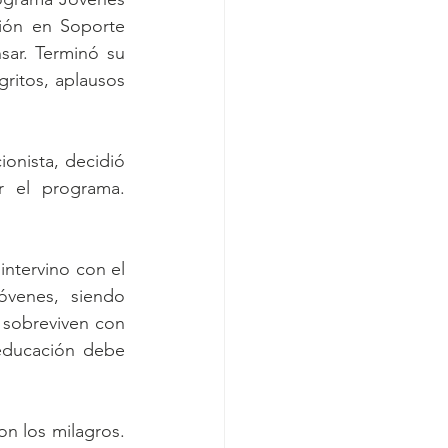
ión en Soporte 
ar. Terminó su 
itos, aplausos 
onista, decidió 
 el programa. 
ntervino con el 
venes, siendo 
 sobreviven con 
educación debe 
n los milagros. 