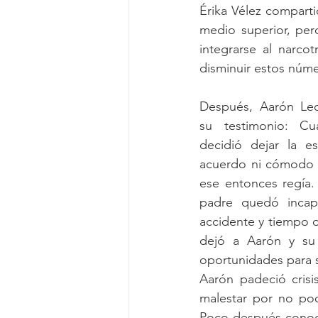
Érika Vélez comparti
medio superior, per
integrarse al narcot
disminuir estos núme
Después, Aarón Leo
su testimonio: Cu
decidió dejar la es
acuerdo ni cómodo c
ese entonces regía.
padre quedó incap
accidente y tiempo d
dejó a Aarón y su 
oportunidades para 
Aarón padeció crisi
malestar por no pod
Poco después conoció