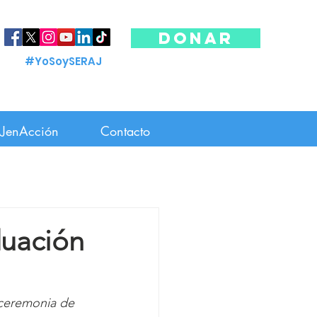
DONAR
#YoSoySERAJ
JenAcción
Contacto
duación
ceremonia de 