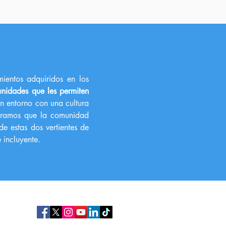
ientos adquiridos en los
nidades que les permiten
un entorno con una cultura
speramos que la comunidad
e estas dos vertientes de
 incluyente.