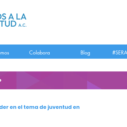
emos
Colabora
Blog
#SERA
?
der en el tema de juventud en