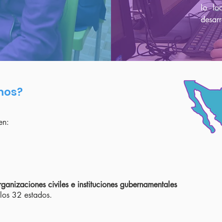
lo lo
desarr
mos?
en:
ganizaciones civiles e instituciones gubernamentales
los 32 estados.