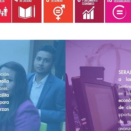
SERAJ
ción
a las
rolla
pertin
ores;
en lo
cilita
econó
para
de ci
rzan
oportu
de ma
avanza