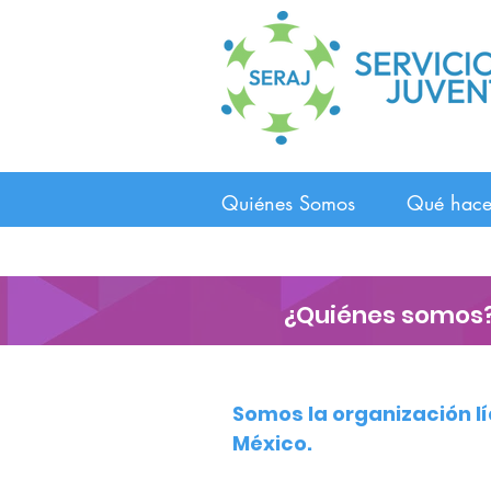
Quiénes Somos
Qué hac
¿Quiénes
somos
Somos la organización lí
México.