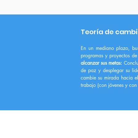
Teoría de camb
En un mediano plazo, bus
programas y proyectos d
alcanzar sus metas:
Conclu
de paz y desplegar su lid
cambie su mirada hacia el/
trabajo (con jóvenes y con
SERVICIOS A LA JUVENTUD A.C.