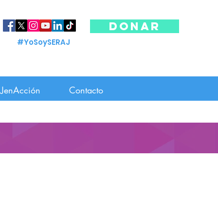
DONAR
#YoSoySERAJ
JenAcción
Contacto