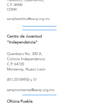
Tlatelolco, Cuauhtémoc,
C.P. 06900
CDMX
serajtlatelolco@seraj.org.mx
Centro de Juventud
"Independencia"
Querétaro No. 300 A,
Colonia Independencia
C.P. 64720
Monterrey, Nuevo León
(81) 25104950
y 51
serajmonterrey@seraj.org.mx
Oficina Puebla