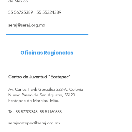
de México
55 56725389
55 55324389
seraj@seraj.org.mx
Oficinas Regionales
Centro de Juventud "Ecatepec"
Av. Carlos Hank González 222-A, Colonia
Nuevo Paseo de San Agustín, 55120
Ecatepec de Morelos, Méx.
Tel.
55 57709348
55 51160853
serajecatepec@seraj.org.mx