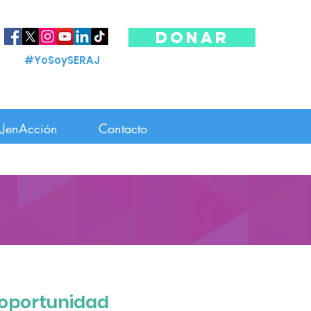
DONAR
#YoSoySERAJ
JenAcción
Contacto
 oportunidad