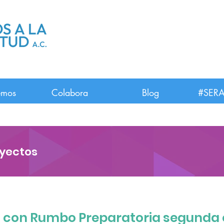
emos
Colabora
Blog
#SERA
oyectos
 con Rumbo Preparatoria segunda