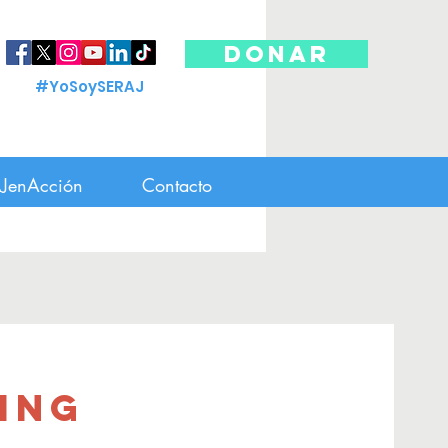
DONAR
#YoSoySERAJ
JenAcción
Contacto
ing