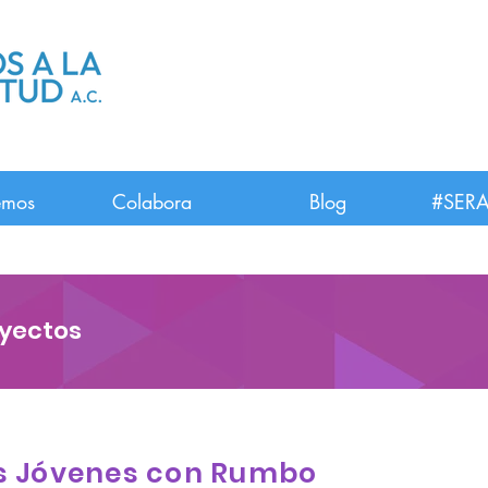
emos
Colabora
Blog
#SERA
oyectos
s Jóvenes con Rumbo