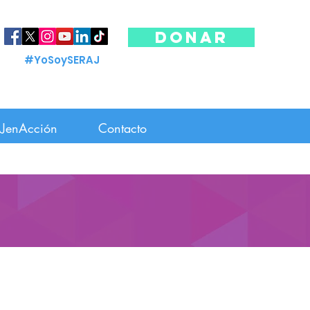
DONAR
#YoSoySERAJ
JenAcción
Contacto