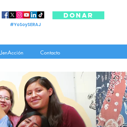
DONAR
#YoSoySERAJ
JenAcción
Contacto