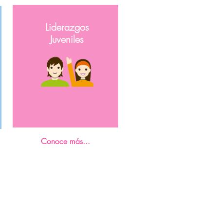
Liderazgos
Juveniles
Conoce más...