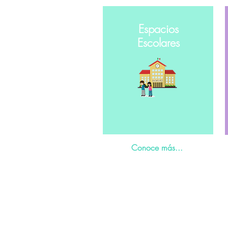
Espacios
Escolares
Conoce más...