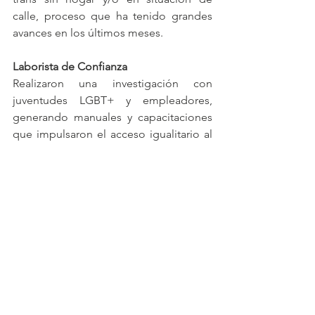
calle, proceso que ha tenido grandes 
avances en los últimos meses.
Laborista de Confianza
Realizaron una investigación con 
juventudes LGBT+ y empleadores, 
generando manuales y capacitaciones 
que impulsaron el acceso igualitario al 
empleo. Además, brindaron asesorías 
legales en materia laboral a juventudes 
diversas y colectivos juveniles.
Las Sabinas
Con su campaña 
#QueremosChambearSeguras
, 
investigaron las condiciones laborales 
de las juventudes periféricas, 
acompañaron casos de violencia sexual 