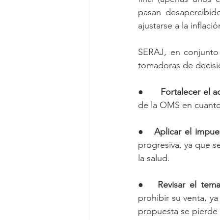
pasan desapercibido
ajustarse a la inflació
SERAJ, en conjunto
tomadoras de decisi
●      
Fortalecer el a
de la OMS en cuanto 
●   
Aplicar el impue
progresiva, ya que s
la salud.
●   
Revisar el tem
prohibir su venta, y
propuesta se pierde 