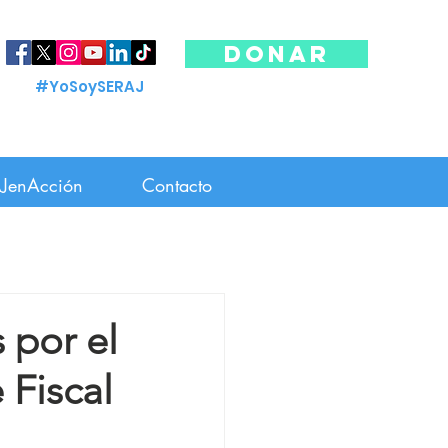
DONAR
#YoSoySERAJ
JenAcción
Contacto
 por el
 Fiscal