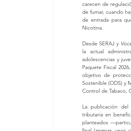
carecen de regulaci
de fumar, cuando hay
de entrada para que
Nicotina.
Desde SERAJ y 
Voce
la actual administ
adolescencias y juve
Paquete Fiscal 2026,
objetivo de protecc
Sostenible (ODS) y 
Control de Tabaco,
La publicación del
tributaria en benef
planteados —partic
final (apenas unos 