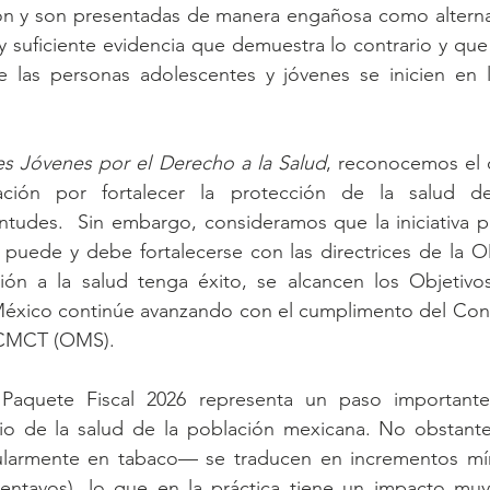
ón y son presentadas de manera engañosa como alternati
 suficiente evidencia que demuestra lo contrario y que
 las personas adolescentes y jóvenes se inicien en la
s Jóvenes por el Derecho a la Salud
, reconocemos el
ración por fortalecer la protección de la salud de 
ntudes.  Sin embargo, consideramos que la iniciativa p
 puede y debe fortalecerse con las directrices de la 
ión a la salud tenga éxito, se alcancen los Objetivos
México continúe avanzando con el cumplimento del Con
 CMCT (OMS).
 Paquete Fiscal 2026 representa un paso importante 
icio de la salud de la población mexicana. No obstante
ularmente en tabaco— se traducen en incrementos mín
centavos), lo que en la práctica tiene un impacto muy 